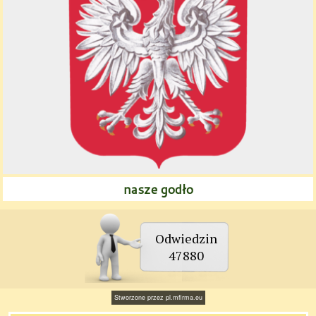
nasze godło
Odwiedzin
47880
Stworzone przez
pl.mfirma.eu