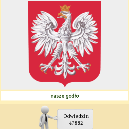
nasze godło
Odwiedzin
47882