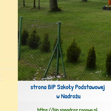
strona BIP Szkoły Podstawowej

 w Nadrożu
https://bip.spnadroz.rogowo.pl