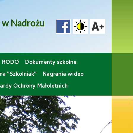
o w Nadrożu
RODO
Dokumenty szkolne
na "Szkolniak"
Nagrania wideo
ardy Ochrony Małoletnich