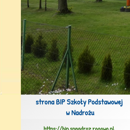
strona BIP Szkoły Podstawowej

 w Nadrożu
https://bip.spnadroz.rogowo.pl